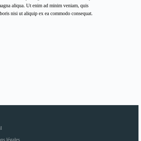
 magna aliqua. Ut enim ad minim veniam, quis
aboris nisi ut aliquip ex ea commodo consequat.
l
ns légales