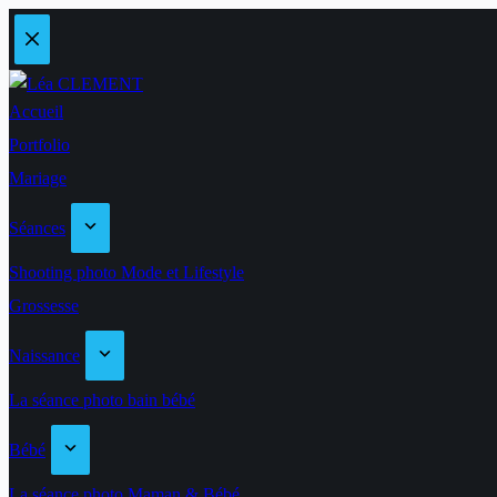
Accueil
Portfolio
Mariage
Séances
Shooting photo Mode et Lifestyle
Grossesse
Naissance
La séance photo bain bébé
Bébé
La séance photo Maman & Bébé